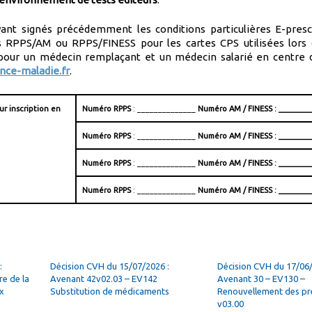
ayant signés précédemment les conditions particulières E-presc
rs RPPS/AM ou RPPS/FINESS pour les cartes CPS utilisées lors
pour un médecin remplaçant et un médecin salarié en centre 
nce-maladie.fr
.
r inscription en
Numéro
RPPS
: ______________
Numéro
AM / FINESS : _______
Numéro
RPPS
: ______________
Numéro
AM / FINESS : _______
Numéro
RPPS
: ______________
Numéro
AM / FINESS : _______
Numéro
RPPS
: ______________
Numéro
AM / FINESS : _______
:
Décision CVH du 15/07/2026 :
Décision CVH du 17/06/
e de la
Avenant 42v02.03 – EV142
Avenant 30 – EV130 –
x
Substitution de médicaments
Renouvellement des pr
v03.00