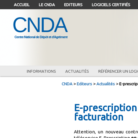
ALLER
ACCUEIL
LE CNDA
EDITEURS
LOGICIELS CERTIFIÉS
AU
CNDA
CONTENU
Centre National de Dépôt et d’Agrément
INFORMATIONS
ACTUALITÉS
RÉFÉRENCER UN LOGI
>
>
>
CNDA
Editeurs
Actualités
E-prescrip
E-prescription 
facturation
Attention, un nouveau contrô
téléservice E-Prescription
en 