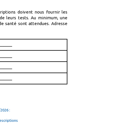
riptions doivent nous fournir les
 de leurs tests. Au minimum, une
de santé sont attendues. Adresse
________
________
________
________
2026 :
escriptions