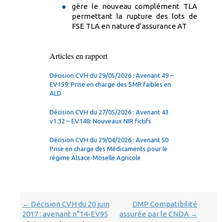
gère le nouveau complément TLA
permettant la rupture des lots de
FSE TLA en nature d’assurance AT
Articles en rapport
Décision CVH du 29/05/2026 : Avenant 49 –
EV159: Prise en charge des SMR faibles en
ALD
Décision CVH du 27/05/2026 : Avenant 43
v1.32 – EV148: Nouveaux NIR fictifs
Décision CVH du 29/04/2026 : Avenant 50
Prise en charge des Médicaments pour le
régime Alsace-Moselle Agricole
Navigation
Décision CVH du 20 juin
DMP Compatibilité
←
dans
2017 : avenant n°14-EV95
assurée par le CNDA
→