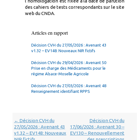
l’homologation est fixée à la date de parution
des cahiers de tests correspondants sur le site
web du CNDA.
Articles en rapport
Décision CVH du 27/05/2026 : Avenant 43
v1.32 – EV148: Nouveaux NIR fictifs
Décision CVH du 29/04/2026 : Avenant 50
Prise en charge des Médicaments pour le
régime Alsace-Moselle Agricole
Décision CVH du 27/03/2026 : Avenant 48
Renseignement identifiant RPPS
Navigation
Décision CVH du
Décision CVH du
←
dans
27/05/2026 : Avenant 43
17/06/2026 : Avenant 30 –
les
v1.32 – EV148: Nouveaux
EV130 – Renouvellement
articles
NIR fictifs
des prescriptions