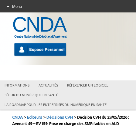
Menu
CNDA
ALLER
AU
CONTENU
Centre National de Dépôt et d’Agrément
INFORMATIONS
ACTUALITÉS
RÉFÉRENCER UN LOGICIEL
SÉGUR DU NUMÉRIQUE EN SANTÉ
LA ROADMAP POUR LES ENTREPRISES DU NUMÉRIQUE EN SANTÉ
>
>
>
CNDA
Editeurs
Décisions CVH
Décision CVH du 29/05/2026 :
Avenant 49 – EV159: Prise en charge des SMR faibles en ALD