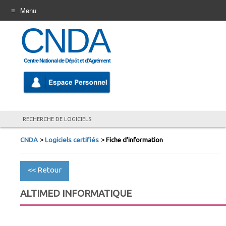
Menu
CNDA
ALLER
AU
CONTENU
Centre National de Dépôt et d’Agrément
RECHERCHE DE LOGICIELS
>
>
CNDA
Logiciels certifiés
Fiche d’information
<< Retour
ALTIMED INFORMATIQUE